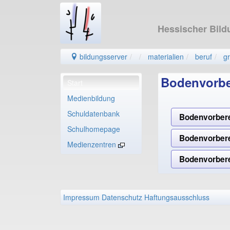
Hessischer Bild
bildungsserver
materialien
beruf
g
Bodenvorbe
Start
Medienbildung
Schuldatenbank
Bodenvorberei
Schulhomepage
Bodenvorbere
Medienzentren
Bodenvorbere
Impressum
Datenschutz
Haftungsausschluss